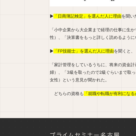
▶︎
「日商簿記検定」を選んだ人に理由
を聞い
「小中企業から大企業まで経理の仕事に生か
性）、「決算書をもっと詳しく読めるように
▶︎
「FP技能士」を選んだ人に理由
を聞くと、
「家計管理をしているうちに、将来の資金計
婦）、「3級を取ったので2級ぐらいまで取
女性）という意見が聞かれた。
どちらの資格も
「就職や転職が有利になる
プライムセミナー名古屋