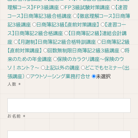
理解コース】FP3級講座
FP３級試験対策講座
【速習
コース】日商簿記３級合格講座
【徹底理解コース】日商簿
記3級講座
日商簿記3級【直前対策講座】
【速習コー
ス】日商簿記2級合格講座
【日商簿記2級】連結会計講
座
【月謝制】日商簿記2級合格特訓講座
日商簿記２級
【直前対策講座】
回数無制限日商簿記2級3級講座
将
来のための年金講座
保険のカラクリ講座～保険のウ
ソ！ホント？～
上記以外の講座
どこでもセミナー（出
張講座）
アウトソーシング業務打合せ
未選択
人数
*
お名前
*